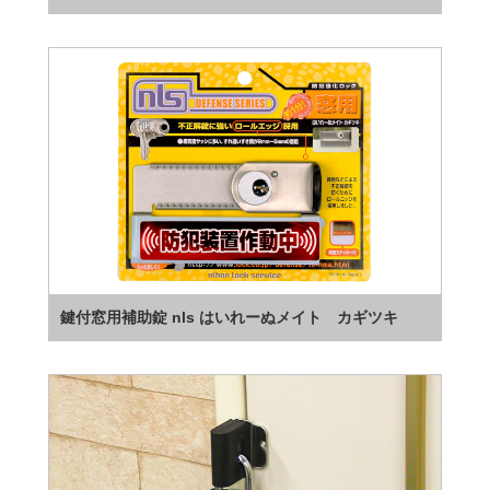
鍵付窓用補助錠 nls はいれーぬメイト カギツキ