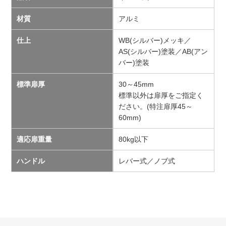
材質
アルミ
仕上
WB(シルバー)メッキ／
AS(シルバー)塗装／AB(アン
バー)塗装
標準扉厚
30～45mm
標準以外は扉厚をご指定く
ださい。(特注扉厚45～
60mm)
適応扉重量
80kg以下
ハンドル
レバー式／ノブ式